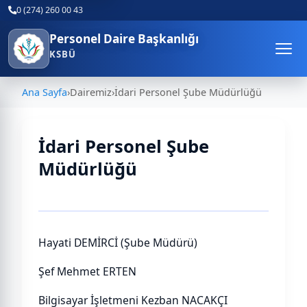
0 (274) 260 00 43
Personel Daire Başkanlığı
KSBÜ
Ana Sayfa
›
Dairemiz
›
İdari Personel Şube Müdürlüğü
İdari Personel Şube
Müdürlüğü
Hayati DEMİRCİ (Şube Müdürü)
Şef Mehmet ERTEN
Bilgisayar İşletmeni Kezban NACAKÇI