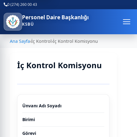
0 (274) 260 00 43
Personel Daire Başkanlığı
KSBÜ
Ana Sayfa
›
İç Kontrol
›
İç Kontrol Komisyonu
İç Kontrol Komisyonu
Tablo
Ünvanı Adı Soyadı
Birimi
Görevi